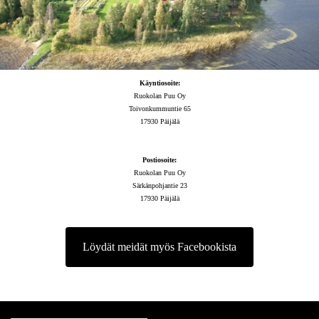
Käyntiosoite:
Ruokolan Puu Oy
Toivonkummuntie 65
17930 Päijälä
Postiosoite:
Ruokolan Puu Oy
Särkänpohjantie 23
17930 Päijälä
Löydät meidät myös Facebookista