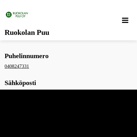
Ruokolan Puu
Puhelinnumero
0408247331
Sähköposti
vesa.ruokola@gmail.com